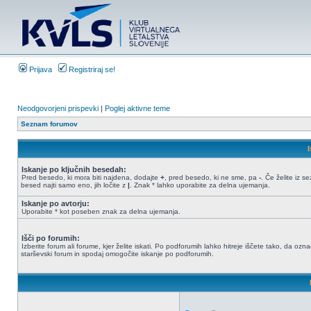
Prijava
Registriraj se!
Neodgovorjeni prispevki
|
Poglej aktivne teme
Seznam forumov
Iskanje po ključnih besedah:
Pred besedo, ki mora biti najdena, dodajte
+
, pred besedo, ki ne sme, pa
-
. Če želite iz 
besed najti samo eno, jih ločite z
|
. Znak * lahko uporabite za delna ujemanja.
Iskanje po avtorju:
Uporabite * kot poseben znak za delna ujemanja.
Išči po forumih:
Izberite forum ali forume, kjer želite iskati. Po podforumih lahko hitreje iščete tako, da ozn
starševski forum in spodaj omogočite iskanje po podforumih.