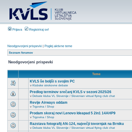
Prijava
Registriraj se!
Neodgovorjeni prispevki
|
Poglej aktivne teme
Seznam forumov
Neodgovorjeni prispevki
Teme
KVLS še boljši s svojim PC
v
Klubske strokovne debate
Predlog terminov srečanj KVLS v sezoni 2025/26
v
Debate kluba VL Slovenije / Slovenian virtual flying club chat
Revije Airways oddam
v
Trgovina / Shop
Prodam skoraj novi Lenovo Ideapad 5 2in1 14AHP9
v
Trgovina / Shop
Razstava fotografij AN-124, največji tovornjak na Brniku
v
Debate kluba VL Slovenije / Slovenian virtual flying club chat