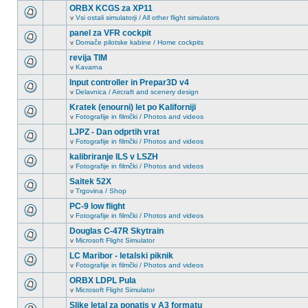
ORBX KCGS za XP11
v
Vsi ostali simulatorji / All other flight simulators
panel za VFR cockpit
v
Domače pilotske kabine / Home cockpits
revija TIM
v
Kavarna
Input controller in Prepar3D v4
v
Delavnica / Aircraft and scenery design
Kratek (enourni) let po Kaliforniji
v
Fotografije in filmčki / Photos and videos
LJPZ - Dan odprtih vrat
v
Fotografije in filmčki / Photos and videos
kalibriranje ILS v LSZH
v
Fotografije in filmčki / Photos and videos
Saitek 52X
v
Trgovina / Shop
PC-9 low flight
v
Fotografije in filmčki / Photos and videos
Douglas C-47R Skytrain
v
Microsoft Flight Simulator
LC Maribor - letalski piknik
v
Fotografije in filmčki / Photos and videos
ORBX LDPL Pula
v
Microsoft Flight Simulator
Slike letal za ponatis v A3 formatu