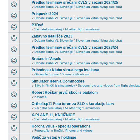
Predlog terminov srečanj KVLS v sezoni 2024/25
v
Debate kluba VL Slovenije / Slovenian virtual flying club chat
Prispevki 2024
v
Debate kluba VL Slovenije / Slovenian virtual flying club chat
P3Dv6
v
Vsi ostali simulatorji / All other flight simulators
Zabavno letališče 2023
v
Debate kluba VL Slovenije / Slovenian virtual flying club chat
Predlog terminov srečanj KVLS v sezoni 2023/24
v
Debate kluba VL Slovenije / Slovenian virtual flying club chat
Srečno in Veselo
v
Debate kluba VL Slovenije / Slovenian virtual flying club chat
Prihodnost Kluba virtualnega letalstva
v
Obvestila foruma / Forum notifications
Simulator letenja Commodore
v
Slike in filmčki iz simulatorjev / Screenshots and videos from flight simulat
Robert Roškar prvič skoči s padalom
v
Kavarna
Ortho4xp11 Foto teren za SLO s korekcijo barv
v
Vsi ostali simulatorji / All other flight simulators
X-PLANE 11, KNJIŽNICE
v
Vsi ostali simulatorji / All other flight simulators
Korona virus - special operations
v
Fotografije in filmčki / Photos and videos
Vodič za vstop v holdinge