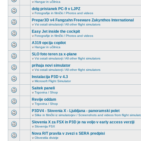
v
Hangar in učilnica
dolg pristanek PC-9 v LJPZ
v
Fotografije in filmčki / Photos and videos
Prepar3D v4 Fangzahn Freeware Zakynthos International
v
Vsi ostali simulatorji / All other flight simulators
Easy Jet inside the cockpit
v
Fotografije in filmčki / Photos and videos
A319 opcija copilot
v
Hangar in učilnica
SLO foto teren za x-plane
v
Vsi ostali simulatorji / All other flight simulators
prihaja novi simulator
v
Vsi ostali simulatorji / All other flight simulators
Instalacija P3D v 4.3
v
Microsoft Flight Simulator
Saitek paneli
v
Trgovina / Shop
Revije oddam
v
Trgovina / Shop
P3DV4 - Slovenia X - Ljubljana - panoramski polet
v
Slike in filmčki iz simulatorjev / Screenshots and videos from flight simulat
Slovenia X za FSX in P3D je na voljo v early access verziji
v
Slovenija FSX
Nova R/T pravila v zvezi s SERA predpisi
v
Obvestila divizije