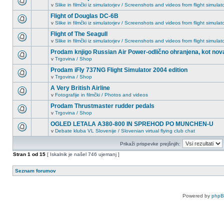
v
Slike in filmčki iz simulatorjev / Screenshots and videos from flight simulat
Flight of Douglas DC-6B
v
Slike in filmčki iz simulatorjev / Screenshots and videos from flight simulat
Flight of The Seagull
v
Slike in filmčki iz simulatorjev / Screenshots and videos from flight simulat
Prodam knjigo Russian Air Power-odlično ohranjena, kot nov
v
Trgovina / Shop
Prodam iFly 737NG Flight Simulator 2004 edition
v
Trgovina / Shop
A Very British Airline
v
Fotografije in filmčki / Photos and videos
Prodam Thrustmaster rudder pedals
v
Trgovina / Shop
OGLED LETALA A380-800 IN SPREHOD PO MUNCHEN-U
v
Debate kluba VL Slovenije / Slovenian virtual flying club chat
Prikaži prispevke prejšnjih:
Stran
1
od
15
[ Iskalnik je našel 746 ujemanj ]
Seznam forumov
Powered by
php